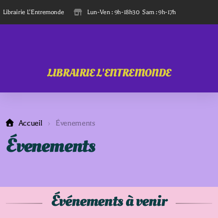
Librairie L'Entremonde
Lun-Ven : 9h-18h30  Sam : 9h-17h
Rue du 
027
LIBRAIRIE L'ENTREMONDE
Accueil
Évenements
Évenements
Événements à venir